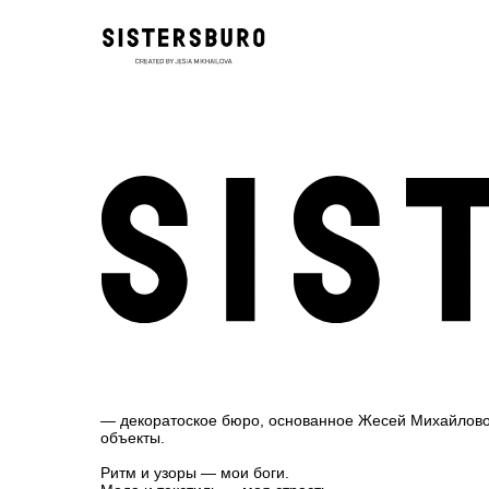
— декоратоское бюро, основанное Жесей Михайловой
объекты.
Ритм и узоры — мои боги.